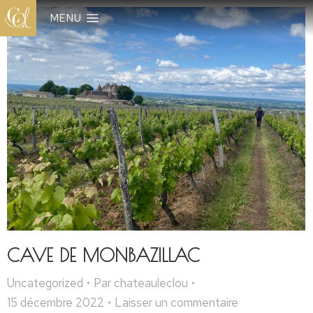
MENU
CAVE DE MONBAZILLAC
Uncategorized
Par
chateauleclou
15 décembre 2022
Laisser un commentaire